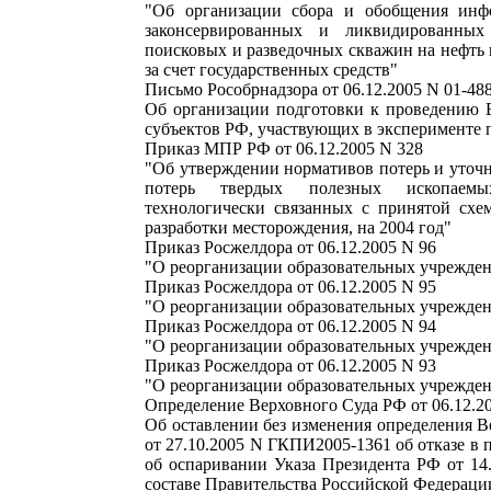
"Об организации сбора и обобщения инф
законсервированных и ликвидированных 
поисковых и разведочных скважин на нефть 
за счет государственных средств"
Письмо Рособрнадзора от 06.12.2005 N 01-488
Об организации подготовки к проведению 
субъектов РФ, участвующих в эксперименте
Приказ МПР РФ от 06.12.2005 N 328
"Об утверждении нормативов потерь и уточ
потерь твердых полезных ископаем
технологически связанных с принятой схе
разработки месторождения, на 2004 год"
Приказ Росжелдора от 06.12.2005 N 96
"О реорганизации образовательных учрежде
Приказ Росжелдора от 06.12.2005 N 95
"О реорганизации образовательных учрежде
Приказ Росжелдора от 06.12.2005 N 94
"О реорганизации образовательных учрежде
Приказ Росжелдора от 06.12.2005 N 93
"О реорганизации образовательных учрежде
Определение Верховного Суда РФ от 06.12.
Об оставлении без изменения определения 
от 27.10.2005 N ГКПИ2005-1361 об отказе в 
об оспаривании Указа Президента РФ от 14
составе Правительства Российской Федераци