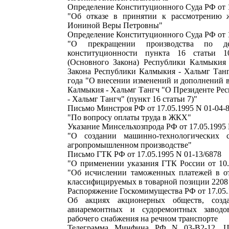
Определение Конституционного Суда РФ от 1
"Об отказе в принятии к рассмотрению 
Иониной Веры Петровны"
Определение Конституционного Суда РФ от 1
"О прекращении производства по д
конституционности пункта 16 статьи 1
(Основного Закона) Республики Калмыкия
Закона Республики Калмыкия - Хальмг Танг
года "О внесении изменений и дополнений 
Калмыкия - Хальмг Тангч "О Президенте Ре
- Хальмг Тангч" (пункт 16 статьи 7)"
Письмо Минстроя РФ от 17.05.1995 N 01-04-
"По вопросу оплаты труда в ЖКХ"
Указание Минсельхозпрода РФ от 17.05.1995
"О создании машинно-технологических
агропромышленном производстве"
Письмо ГТК РФ от 17.05.1995 N 01-13/6878
"О применении указания ГТК России от 10.
"Об исчислении таможенных платежей в о
классифицируемых в товарной позиции 220
Распоряжение Госкомимущества РФ от 17.05.
Об акциях акционерных обществ, созд
авиаремонтных и судоремонтных завод
рабочего снабжения на речном транспорте
Телеграмма Минфина РФ N 03-В2-12,