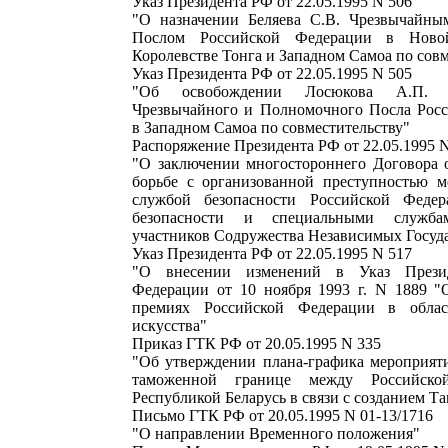
Указ Президента РФ от 22.05.1995 N 506
"О назначении Беляева С.В. Чрезвычайн
Послом Российской Федерации в Нов
Королевстве Тонга и Западном Самоа по совм
Указ Президента РФ от 22.05.1995 N 505
"Об освобождении Лосюкова А.П. о
Чрезвычайного и Полномочного Посла Рос
в Западном Самоа по совместительству"
Распоряжение Президента РФ от 22.05.1995 
"О заключении многостороннего Договора о
борьбе с организованной преступностью 
службой безопасности Российской Феде
безопасности и специальными служба
участников Содружества Независимых Госуд
Указ Президента РФ от 22.05.1995 N 517
"О внесении изменений в Указ Презид
Федерации от 10 ноября 1993 г. N 1889 "
премиях Российской Федерации в обла
искусства"
Приказ ГТК РФ от 20.05.1995 N 335
"Об утверждении плана-графика мероприят
таможенной границе между Российск
Республикой Беларусь в связи с созданием Т
Письмо ГТК РФ от 20.05.1995 N 01-13/1716
"О направлении Временного положения"