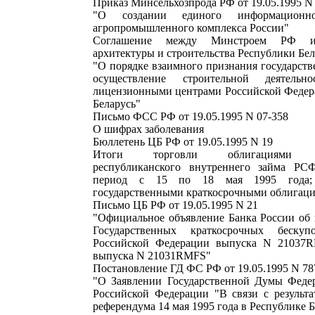
Приказ Минсельхозпрода РФ от 19.05.1995 N
"О создании единого информационно
агропромышленного комплекса России"
Соглашение между Минстроем РФ и
архитектуры и строительства Республики Бел
"О порядке взаимного признания государст
осуществление строительной деятельн
лицензионными центрами Российской Федер
Беларусь"
Письмо ФСС РФ от 19.05.1995 N 07-358
О шифрах заболевания
Бюллетень ЦБ РФ от 19.05.1995 N 19
Итоги торговли облигациями Гос
республиканского внутреннего займа РС
период с 15 по 18 мая 1995 года; 
государственными краткосрочными облигац
Письмо ЦБ РФ от 19.05.1995 N 21
"Официальное объявление Банка России об 
Государственных краткосрочных беску
Российской Федерации выпуска N 21037
выпуска N 21031RMFS"
Постановление ГД ФС РФ от 19.05.1995 N 78
"О Заявлении Государственной Думы Феде
Российской Федерации "В связи с результа
референдума 14 мая 1995 года в Республике 